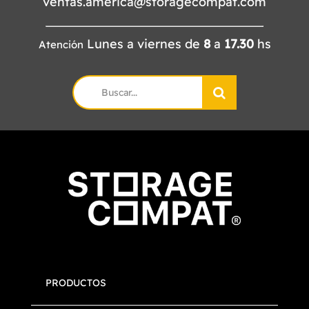
ventas.america@storagecompat.com
Lunes a viernes de
8
a
17.30
hs
Atención
Search
for:
PRODUCTOS