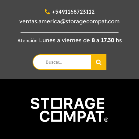
+5491168723112
NORMAS ISO
ventas.america@storagecompat.com
CATÁLOGO
Lunes a viernes de
8
a
17.30
hs
Atención
CONTACTO
Search
for: