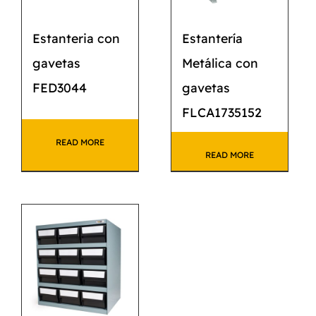
Estanteria con
Estantería
gavetas
Metálica con
FED3044
gavetas
FLCA1735152
READ MORE
READ MORE