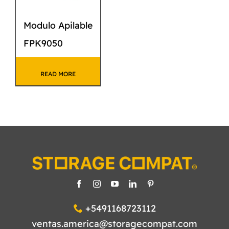
Modulo Apilable
FPK9050
READ MORE
+5491168723112
ventas.america@storagecompat.com