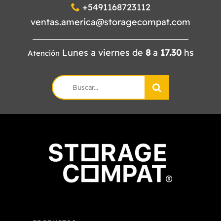
+5491168723112
ventas.america@storagecompat.com
Lunes a viernes de
8
a
17.30
hs
Atención
Search
for: