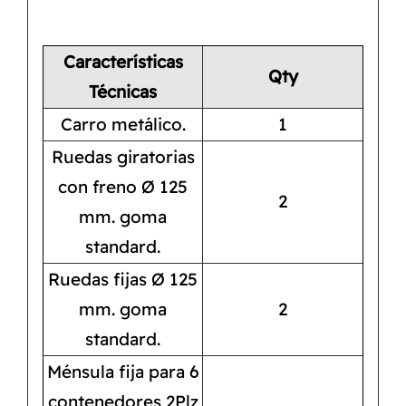
Características
Qty
Técnicas
Carro metálico.
1
Ruedas giratorias
con freno Ø 125
2
mm. goma
standard.
Ruedas fijas Ø 125
mm. goma
2
standard.
Ménsula fija para 6
contenedores 2Plz