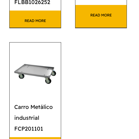
FLBB1026252
READ MORE
READ MORE
Carro Metálico
industrial
FCP201101