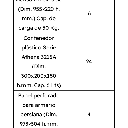
(Dim. 955×220 h.
6
mm.) Cap. de
carga de 50 Kg.
Contenedor
plástico Serie
Athena 3215A
24
(Dim.
300x200x150
h.mm. Cap. 6 Lts)
Panel perforado
para armario
persiana (Dim.
4
973×304 h.mm.