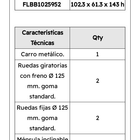
FLBB1025952
102.3 x 61.3 x 143 h
Características
Qty
Técnicas
Carro metálico.
1
Ruedas giratorias
con freno Ø 125
2
mm. goma
standard.
Ruedas fijas Ø 125
mm. goma
2
standard.
Ménsula inclinable