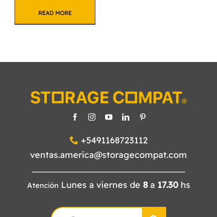
READ MORE
+5491168723112
ventas.america@storagecompat.com
Lunes a viernes de
8
a
17.30
hs
Atención
Search