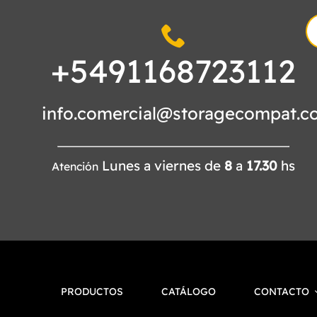
S
fo
+5491168723112
info.comercial@storagecompat.c
Lunes a viernes de
8
a
17.30
hs
Atención
PRODUCTOS
CATÁLOGO
CONTACTO