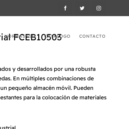
rial FCEB10503
NORMAS ISO
CATÁLOGO
CONTACTO
cados y desarrollados por una robusta
edas. En múltiples combinaciones de
n un pequeño almacén móvil. Pueden
estantes para la colocación de materiales
ustrial