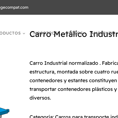
agecompat.com
Carro Metálico Indust
ODUCTOS
NOSOTROS
VIDEOS
AMBIENTE
Carro Industrial normalizado . Fabri
estructura, montada sobre cuatro ru
contenedores y estantes constituye
transportar contenedores plásticos y 
diversos.
Categoría:
Carros para transporte ind