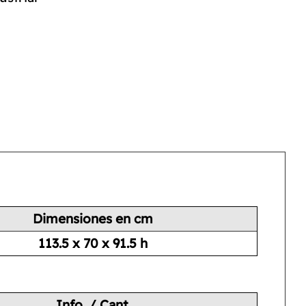
Dimensiones en cm
113.5 x 70 x 91.5 h
Info. / Cant.