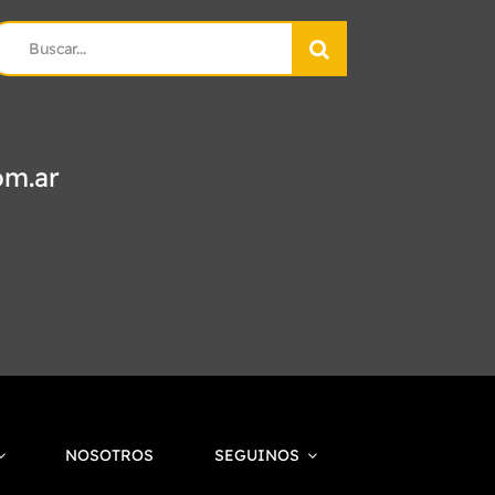
earch
r:
om.ar
NOSOTROS
SEGUINOS