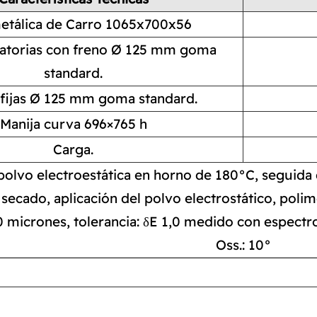
etálica de Carro 1065x700x56
ratorias con freno Ø 125 mm goma
standard.
fijas Ø 125 mm goma standard.
Manija curva 696×765 h
Carga.
polvo electroestática en horno de 180°C, seguida d
secado, aplicación del polvo electrostático, poli
0 micrones, tolerancia: δE 1,0 medido con espect
Oss.: 10°