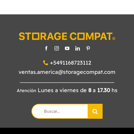
+5491168723112
ventas.america@storagecompat.com
Lunes a viernes de
8
a
17.30
hs
Atención
Search
for: