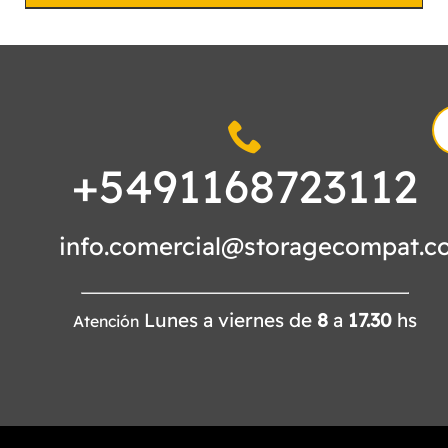
S
fo
+5491168723112
info.comercial@storagecompat.c
Lunes a viernes de
8
a
17.30
hs
Atención