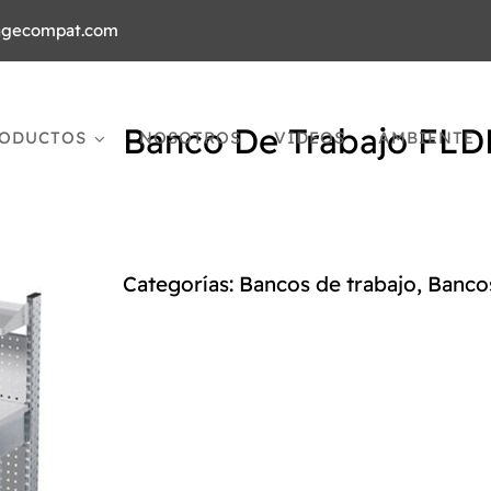
agecompat.com
Banco De Trabajo FLD
ODUCTOS
NOSOTROS
VIDEOS
AMBIENTE
Categorías:
Bancos de trabajo
,
Banco