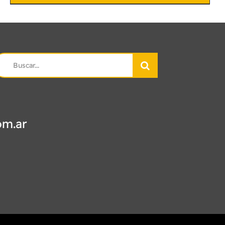
earch
r:
om.ar