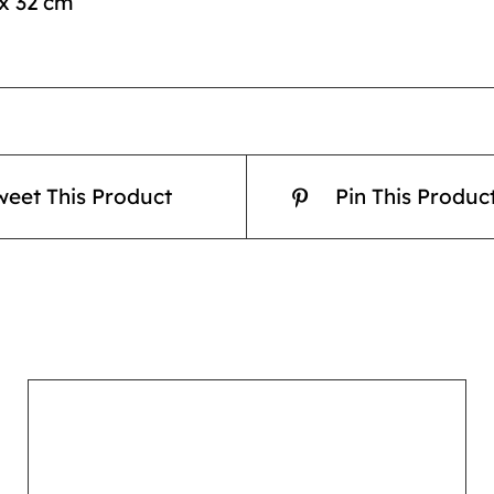
 x 32 cm
weet This Product
Pin This Produc