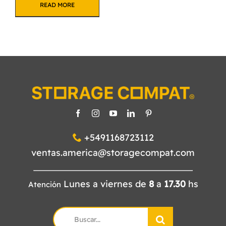
READ MORE
+5491168723112
ventas.america@storagecompat.com
Lunes a viernes de
8
a
17.30
hs
Atención
Search