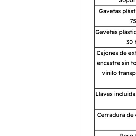
Gavetas plást
75
Gavetas plásti
30 
Cajones de ext
encastre sin t
vinilo trans
Llaves incluid
Cerradura de c
Peso 