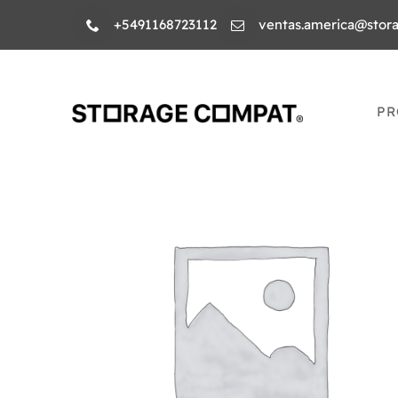
Skip
+5491168723112
ventas.america@stor
to
content
PR