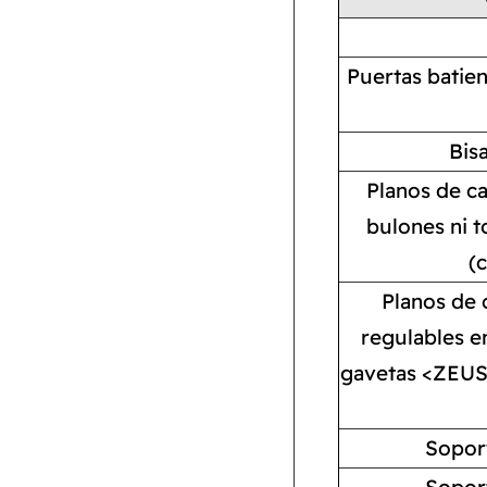
Puertas batie
Bis
Planos de c
bulones ni t
(
Planos de
regulables en
gavetas <ZEUS
Sopor
Sopor