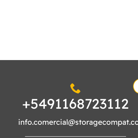
S
fo
+5491168723112
info.comercial@storagecompat.c