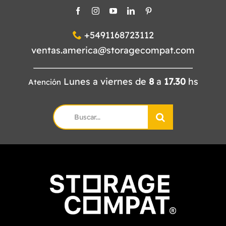
+5491168723112
ventas.america@storagecompat.com
Lunes a viernes de
8
a
17.30
hs
Atención
Search
for: