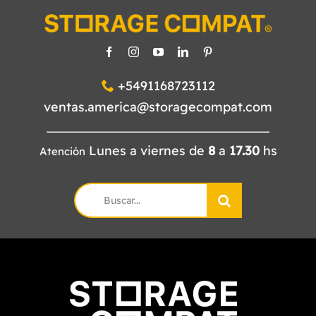
+5491168723112
ventas.america@storagecompat.com
Lunes a viernes de
8
a
17.30
hs
Atención
Search
for: