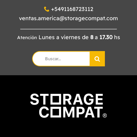
+5491168723112
ventas.america@storagecompat.com
Lunes a viernes de
8
a
17.30
hs
Atención
Search
for: