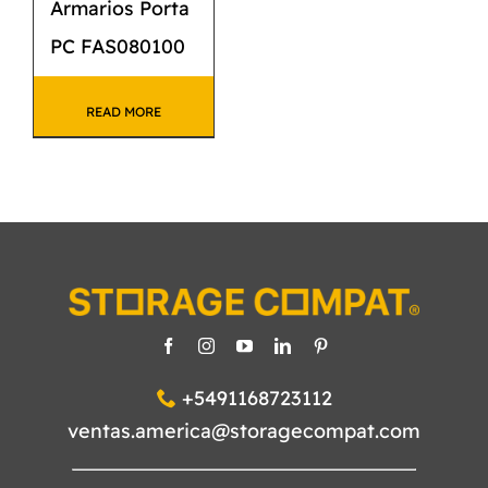
Armarios Porta
PC FAS080100
READ MORE
+5491168723112
ventas.america@storagecompat.com