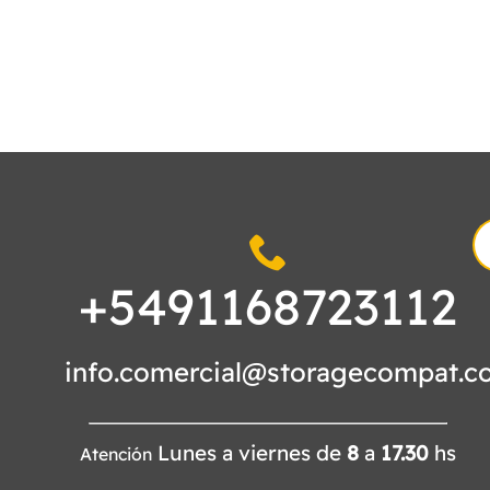
S
fo
+5491168723112
info.comercial@storagecompat.c
Lunes a viernes de
8
a
17.30
hs
Atención