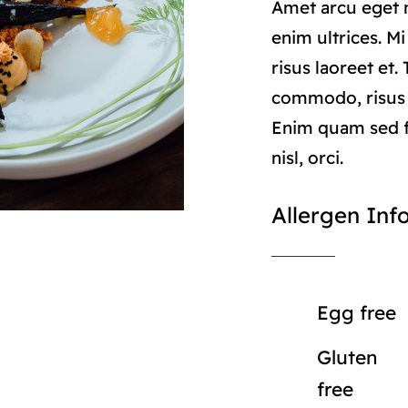
Amet arcu eget n
enim ultrices. M
risus laoreet et.
commodo, risus
Enim quam sed f
nisl, orci.
Allergen Inf
Egg free
Gluten
free