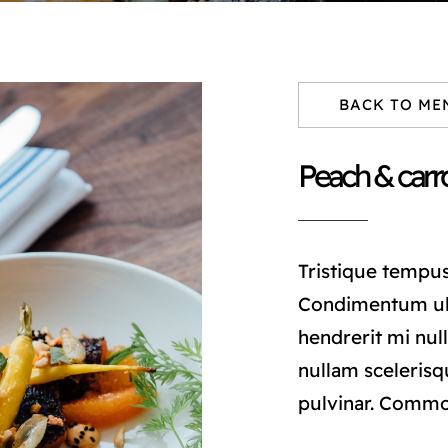
BACK TO ME
Peach & carro
Tristique tempu
Condimentum ul
hendrerit mi null
nullam scelerisq
pulvinar. Comm