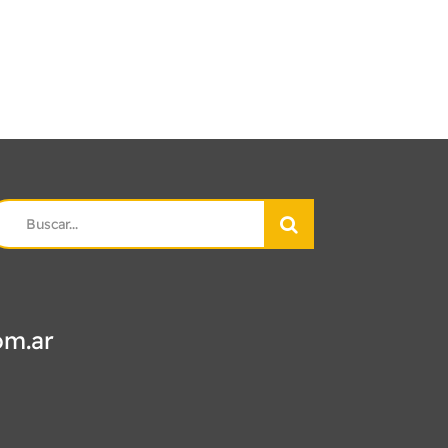
earch
r:
om.ar