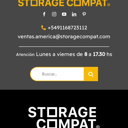
+5491168723112
ventas.america@storagecompat.com
Lunes a viernes de
8
a
17.30
hs
Atención
Search
for: