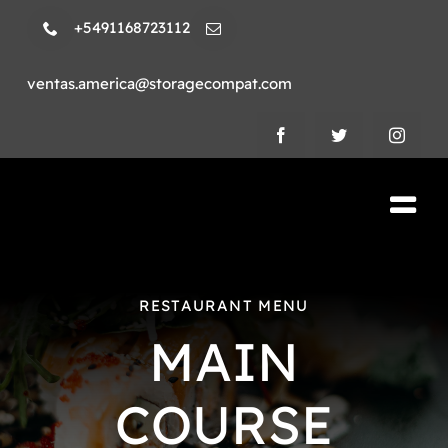
Skip
+5491168723112
to
content
ventas.america@storagecompat.com
Tog
Nav
PRODUCTOS
RESTAURANT MENU
NOSOTROS
MAIN
VIDEOS
COURSE
AMBIENTE