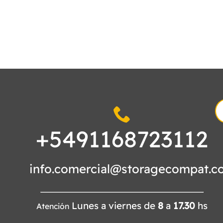
S
fo
+5491168723112
info.comercial@storagecompat.c
Lunes a viernes de
8
a
17.30
hs
Atención