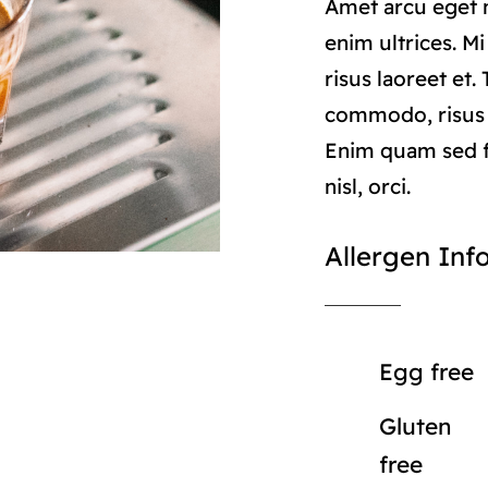
Amet arcu eget n
enim ultrices. M
risus laoreet et.
commodo, risus
Enim quam sed f
nisl, orci.
Allergen Inf
Egg free
Gluten
free