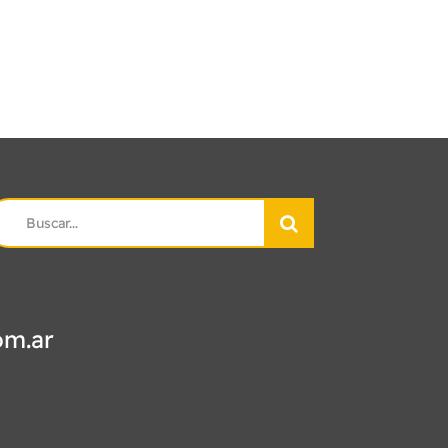
earch
r:
om.ar