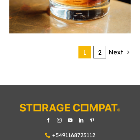
Next
1
2
+5491168723112