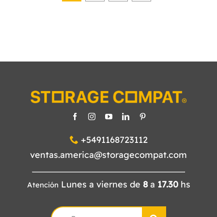
+5491168723112
ventas.america@storagecompat.com
Lunes a viernes de
8
a
17.30
hs
Atención
Search