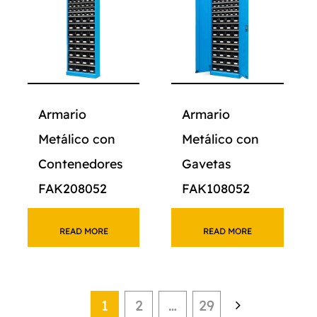
Armario
Armario
Metálico con
Metálico con
Contenedores
Gavetas
FAK208052
FAK108052
READ MORE
READ MORE
1
2
…
29