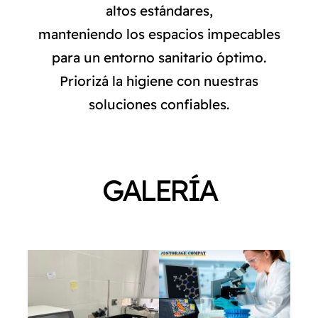
altos estándares,
NORMAS ISO
manteniendo los espacios impecables
para un entorno sanitario óptimo.
CATÁLOGO
Priorizá la higiene con nuestras
soluciones confiables.
CONTACTO
GALERÍA