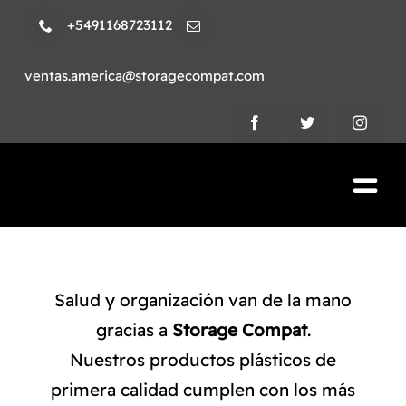
Skip
+5491168723112
to
content
ventas.america@storagecompat.com
Tog
Nav
PRODUCTOS
NOSOTROS
Salud y organización van de la mano
gracias a
Storage Compat
.
VIDEOS
Nuestros productos plásticos de
primera calidad cumplen con los más
AMBIENTE