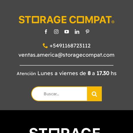
+5491168723112
ventas.america@storagecompat.com
Lunes a viernes de
8
a
17.30
hs
Atención
Search
for: