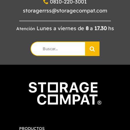
0810-220-3001
storagerrss@storagecompat.com
Lunes a viernes de
8
a
17.30
hs
Atención
Search
for:
PRODUCTOS