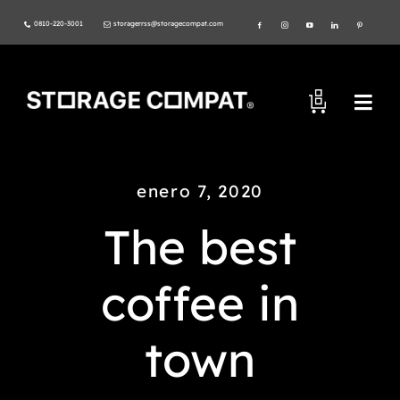
Skip
0810-220-3001
storagerrss@storagecompat.com
to
content
Togg
Navi
PRODUCTOS
enero 7, 2020
NOSOTROS
The best
VIDEOS
coffee in
AMBIENTE
town
NORMAS ISO