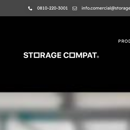
Skip
0810-220-3001
info.comercial@storag
to
content
PRO