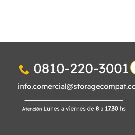
0810-220-3001
S
fo
info.comercial@storagecompat.c
Lunes a viernes de
8
a
17.30
hs
Atención