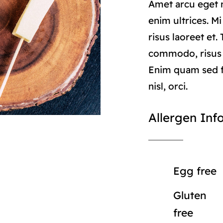
Amet arcu eget n
enim ultrices. M
risus laoreet et.
commodo, risus
Enim quam sed f
nisl, orci.
Allergen Inf
Egg free
Gluten
free