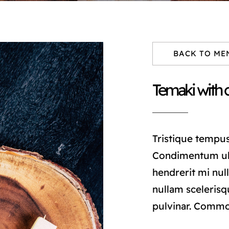
BACK TO ME
Temaki with 
Tristique tempu
Condimentum ul
hendrerit mi null
nullam scelerisq
pulvinar. Comm