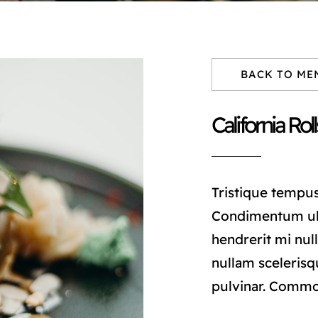
BACK TO ME
California Roll
Tristique tempu
Condimentum ul
hendrerit mi null
nullam scelerisq
pulvinar. Comm