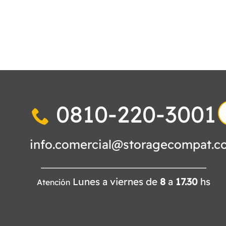
0810-220-3001
S
fo
info.comercial@storagecompat.c
Lunes a viernes de
8
a
17.30
hs
Atención