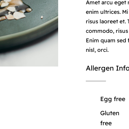
Amet arcu eget n
enim ultrices. M
risus laoreet et.
commodo, risus
Enim quam sed f
nisl, orci.
Allergen Inf
Egg free
Gluten
free