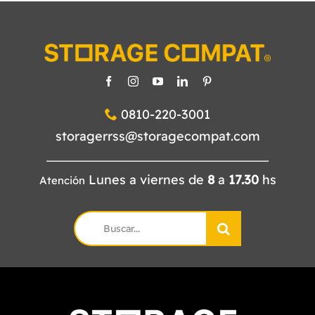
0810-220-3001
storagerrss@storagecompat.com
Lunes a viernes de
8
a
17.30
hs
Atención
Search
for: