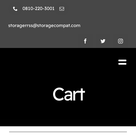
Skip
0810-220-3001
to
content
storagerrss@storagecompat.com
Tog
Nav
PRODUCTOS
Cart
NOSOTROS
VIDEOS
AMBIENTE